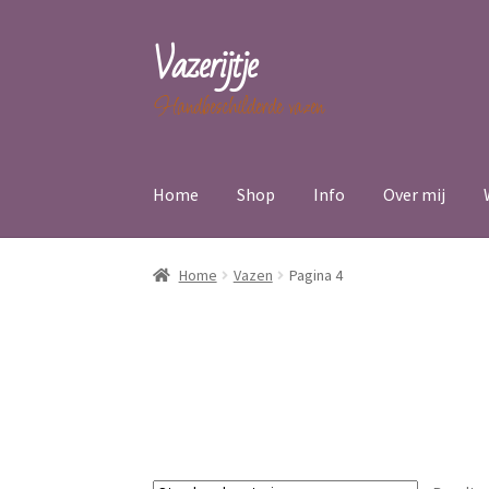
Vazerijtje
Ga
Ga
door
naar
Handbeschilderde vazen
naar
de
navigatie
inhoud
Home
Shop
Info
Over mij
Home
Vazen
Pagina 4