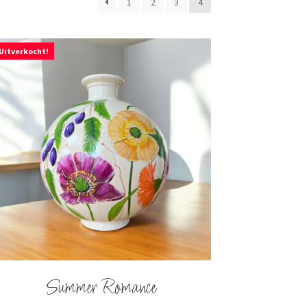
1
2
3
4
Uitverkocht!
Summer Romance