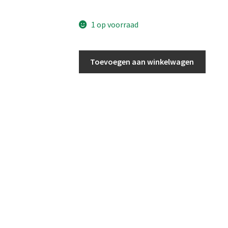
price
price
1 op voorraad
was:
is:
€ 199,95.
€ 99,95.
Flower
Toevoegen aan winkelwagen
Bottle
aantal