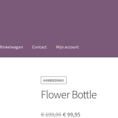
Winkelwagen
Contact
Mijn account
AANBIEDING!
Flower Bottle
Original
Current
€
199,95
€
99,95