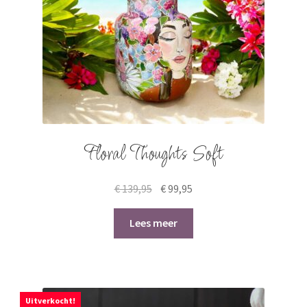
Floral Thoughts Soft
Original
Current
€
139,95
€
99,95
price
price
was:
is:
Lees meer
€ 139,95.
€ 99,95.
Uitverkocht!