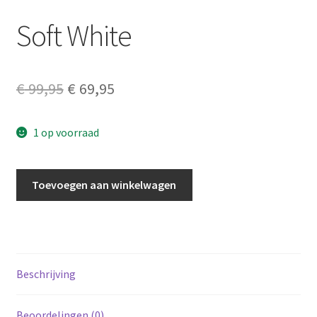
Soft White
Original
Current
€
99,95
€
69,95
price
price
1 op voorraad
was:
is:
€ 99,95.
€ 69,95.
Soft
Toevoegen aan winkelwagen
White
aantal
Beschrijving
Beoordelingen (0)