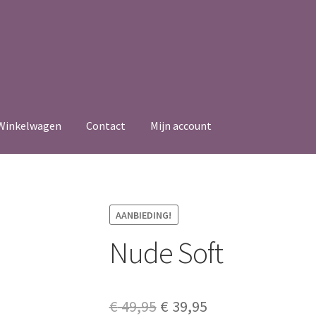
Winkelwagen
Contact
Mijn account
AANBIEDING!
Nude Soft
Original
Current
€
49,95
€
39,95