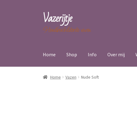
Vazerijtje
Ga
Ga
door
naar
Handbeschilderde vazen
naar
de
navigatie
inhoud
Home
Shop
Info
Over mij
Home
Vazen
Nude Soft