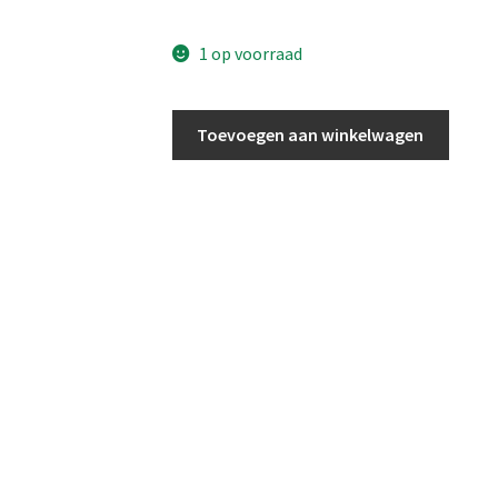
price
price
1 op voorraad
was:
is:
€ 49,95.
€ 39,95.
Nude
Toevoegen aan winkelwagen
Soft
aantal