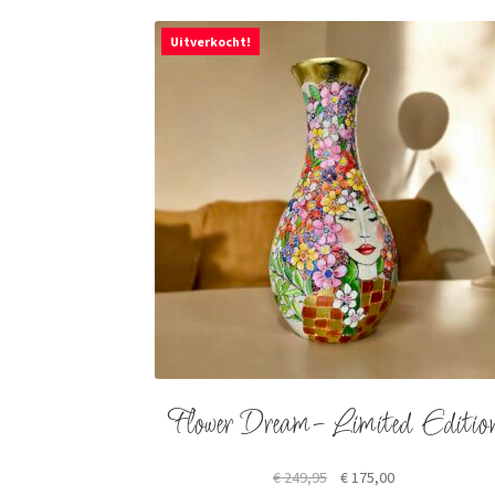
Uitverkocht!
Flower Dream- Limited Editio
Original
Current
€
249,95
€
175,00