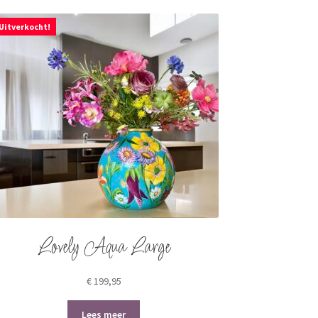
Uitverkocht!
Lovely Aqua Large
€
199,95
Lees meer