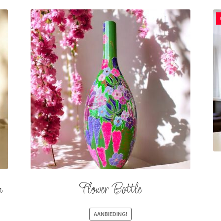
n
Flower Bottle
AANBIEDING!