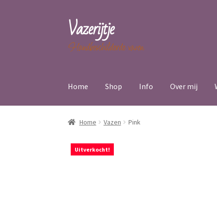
Vazerijtje
Ga
Ga
door
naar
Handbeschilderde vazen
naar
de
navigatie
inhoud
Home
Shop
Info
Over mij
Home
Vazen
Pink
Uitverkocht!