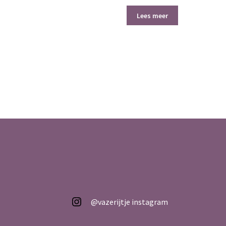
price
price
was:
is:
Lees meer
€ 249,95.
€ 175,00.
@vazerijtje
@vazerijtje instagram