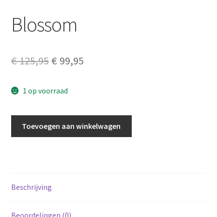
Blossom
Original
Current
€
125,95
€
99,95
price
price
1 op voorraad
was:
is:
€ 125,95.
€ 99,95.
Blossom
Toevoegen aan winkelwagen
aantal
Beschrijving
Beoordelingen (0)