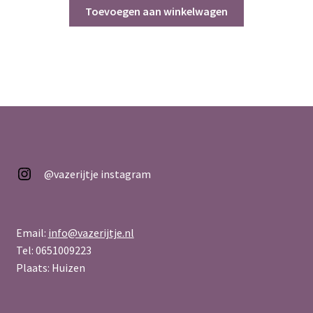
was:
is:
Toevoegen aan winkelwagen
€ 129,95.
€ 89,95.
@vazerijtje
@vazerijtje instagram
Email:
info@vazerijtje.nl
Tel: 0651009223
Plaats: Huizen