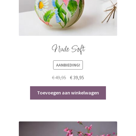
Nude Soft
AANBIEDING!
Original
Current
€
49,95
€
39,95
price
price
was:
is:
Toevoegen aan winkelwagen
€ 49,95.
€ 39,95.