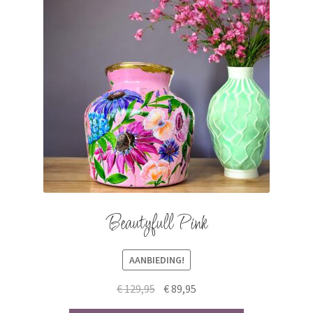
Beautyfull Pink
AANBIEDING!
Original
Current
€
129,95
€
89,95
price
price